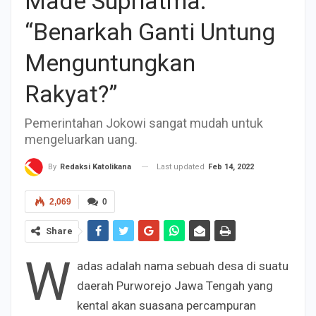
Made Supriatma:
“Benarkah Ganti Untung
Menguntungkan
Rakyat?”
Pemerintahan Jokowi sangat mudah untuk
mengeluarkan uang.
Last updated
Feb 14, 2022
By
Redaksi Katolikana
2,069
0
Share
W
adas adalah nama sebuah desa di suatu
daerah Purworejo Jawa Tengah yang
kental akan suasana percampuran