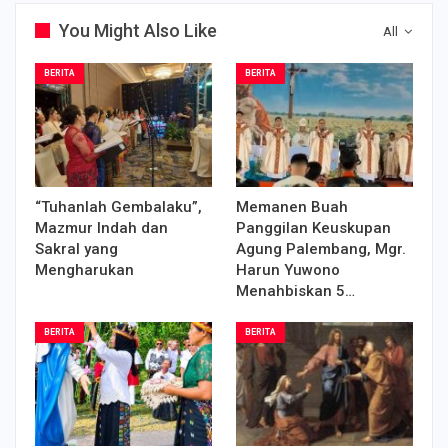
You Might Also Like
All
BERITA
BERITA
“Tuhanlah Gembalaku”,
Memanen Buah
Mazmur Indah dan
Panggilan Keuskupan
Sakral yang
Agung Palembang, Mgr.
Mengharukan
Harun Yuwono
Menahbiskan 5…
BERITA
BERITA