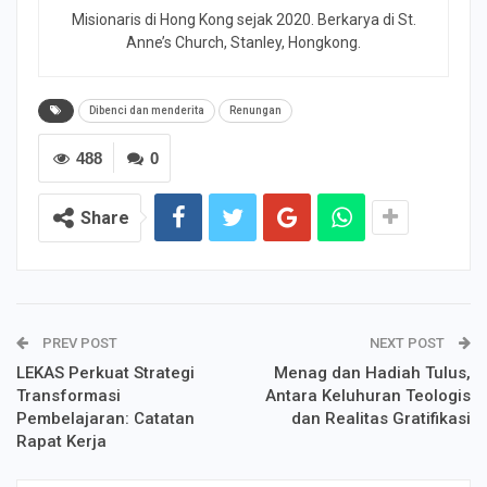
Misionaris di Hong Kong sejak 2020. Berkarya di St.
Anne’s Church, Stanley, Hongkong.
Dibenci dan menderita
Renungan
488
0
Share
PREV POST
NEXT POST
LEKAS Perkuat Strategi
Menag dan Hadiah Tulus,
Transformasi
Antara Keluhuran Teologis
Pembelajaran: Catatan
dan Realitas Gratifikasi
Rapat Kerja