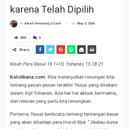
karena Telah Dipilih
On
May 9, 2026
By
Albert Herwanta,O.Carm
488
0
Share
Kisah Para Rasul 16:1+10; Yohanes 15:18-21
Katolikana.com
-Kita melanjutkan renungan kita
tentang pesan-pesan terakhir Yesus yang direkam
dalam Injil Yohanes. Ada hal-hal aktual, bermakna,
dan relevan yang perlu kita renungkan.
Pertama, Yesus berbicara tentang tantangan besar
yang akan dihadapi para murid-Nya. “Jikalau dunia