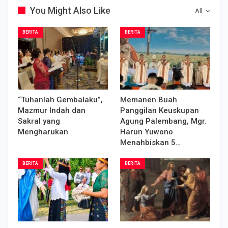
You Might Also Like
All
BERITA
BERITA
“Tuhanlah Gembalaku”,
Memanen Buah
Mazmur Indah dan
Panggilan Keuskupan
Sakral yang
Agung Palembang, Mgr.
Mengharukan
Harun Yuwono
Menahbiskan 5…
BERITA
BERITA