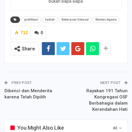
Bukan siapa-siapa.
gratifikasi
hadiah
Kekerasan Seksual
Menteri Agama
712
0
Share
PREV POST
NEXT POST
Dibenci dan Menderita
Rayakan 191 Tahun
karena Telah Dipilih
Kongregasi OSF
Berbahagia dalam
Kerendahan Hati
You Might Also Like
All