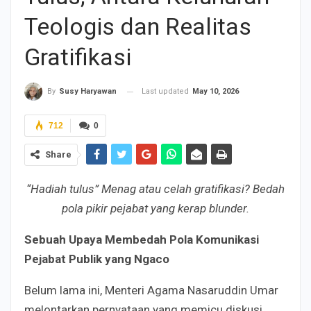
Teologis dan Realitas
Gratifikasi
Last updated
May 10, 2026
By
Susy Haryawan
712
0
Share
“Hadiah tulus” Menag atau celah gratifikasi? Bedah
pola pikir pejabat yang kerap blunder.
Sebuah Upaya Membedah Pola Komunikasi
Pejabat Publik yang Ngaco
Belum lama ini, Menteri Agama Nasaruddin Umar
melontarkan pernyataan yang memicu diskusi