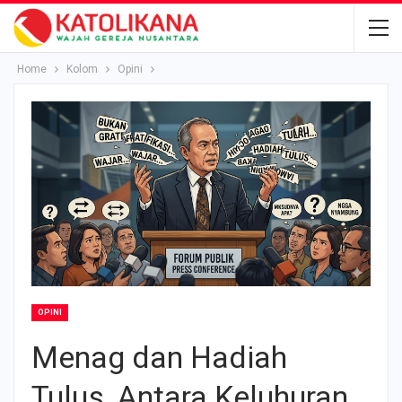
Home
Kolom
Opini
OPINI
Menag dan Hadiah
Tulus, Antara Keluhuran