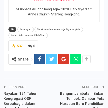
Misionaris di Hong Kong sejak 2020. Berkarya di St.
Anne’s Church, Stanley, Hongkong.
Renungan
Tidak membiarkan menjadi yatim piatu
Yatim piatu menurut Kitab Suci
537
0
Share
PREV POST
NEXT POST
Rayakan 191 Tahun
Bangun Jembatan, Bukan
Kongregasi OSF
Tembok: Gambar Peta
Berbahagia dalam
Harapan Baru Pendidikan