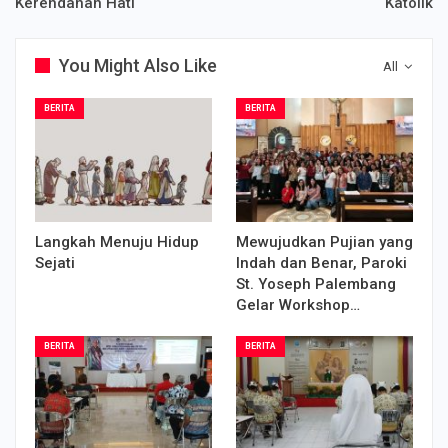
Kerendahan Hati
Katolik
You Might Also Like
All
BERITA
BERITA
Langkah Menuju Hidup
Mewujudkan Pujian yang
Sejati
Indah dan Benar, Paroki
St. Yoseph Palembang
Gelar Workshop…
BERITA
BERITA