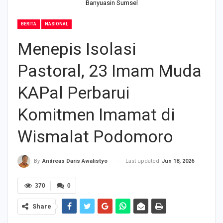
Banyuasin Sumsel
BERITA
NASIONAL
Menepis Isolasi
Pastoral, 23 Imam Muda
KAPal Perbarui
Komitmen Imamat di
Wismalat Podomoro
Last updated
Jun 18, 2026
By
Andreas Daris Awalistyo
370
0
Share