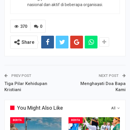
nasional dan aktif di beberapa organisasi.
370
0
Share
PREV POST
NEXT POST
Tiga Pilar Kehidupan
Menghayati Doa Bapa
Kristiani
Kami
You Might Also Like
All
BERITA
BERITA