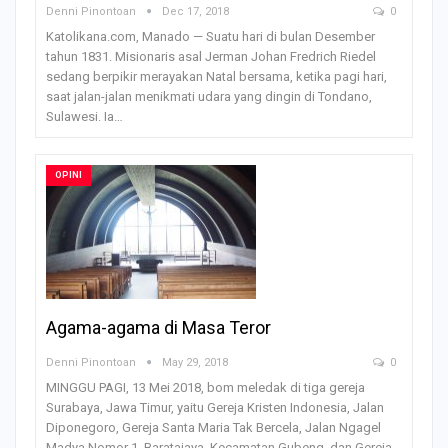
Denni Pinontoan
Dec 17, 2018
0
Katolikana.com, Manado — Suatu hari di bulan Desember
tahun 1831. Misionaris asal Jerman Johan Fredrich Riedel
sedang berpikir merayakan Natal bersama, ketika pagi hari,
saat jalan-jalan menikmati udara yang dingin di Tondano,
Sulawesi. Ia…
OPINI
Agama-agama di Masa Teror
Denni Pinontoan
May 29, 2018
0
MINGGU PAGI, 13 Mei 2018, bom meledak di tiga gereja
Surabaya, Jawa Timur, yaitu Gereja Kristen Indonesia, Jalan
Diponegoro, Gereja Santa Maria Tak Bercela, Jalan Ngagel
Madya Nomor 1, Baratajaya, Kecamatan Gubeng, dan Gereja