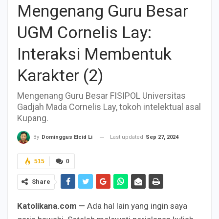
Mengenang Guru Besar
UGM Cornelis Lay:
Interaksi Membentuk
Karakter (2)
Mengenang Guru Besar FISIPOL Universitas
Gadjah Mada Cornelis Lay, tokoh intelektual asal
Kupang.
Last updated
Sep 27, 2024
By
Dominggus Elcid Li
515
0
Share
Katolikana.com —
Ada hal lain yang ingin saya