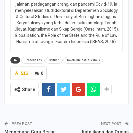
jalanan, perdagangan orang, dan pandemi Covid-19. Ia
menyelesaikan studi doktoral di Departemen Sociology
& Cultural Studies di University of Brimingham, Inggris.
Karya tulisnya yang terbit dalam buku antologi: Tanah
Ulayat, Kapitalisme dan Sikap Gereja (Oase Intim, 2015),
Globalisation, the Role of the State and the Rule of Law:
Human Trafficking in Eastern Indonesia (ISEAS, 2018).
Cornelis Lay
Obituari
Tokoh intelektual katolik
515
0
Share
PREV POST
NEXT POST
Mengenang Guru Besar
Katolikana dan Ormas