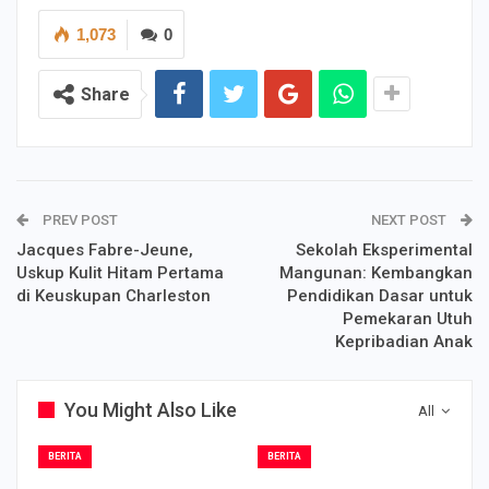
1,073
0
Share
PREV POST
NEXT POST
Jacques Fabre-Jeune,
Sekolah Eksperimental
Uskup Kulit Hitam Pertama
Mangunan: Kembangkan
di Keuskupan Charleston
Pendidikan Dasar untuk
Pemekaran Utuh
Kepribadian Anak
You Might Also Like
All
BERITA
BERITA