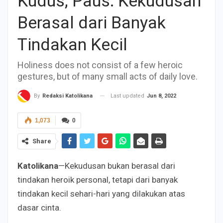
Kudus, Paus: Kekudusan
Berasal dari Banyak
Tindakan Kecil
Holiness does not consist of a few heroic
gestures, but of many small acts of daily love.
Last updated
Jun 8, 2022
By
Redaksi Katolikana
1,073
0
Share
Katolikana
—Kekudusan bukan berasal dari
tindakan heroik personal, tetapi dari banyak
tindakan kecil sehari-hari yang dilakukan atas
dasar cinta.