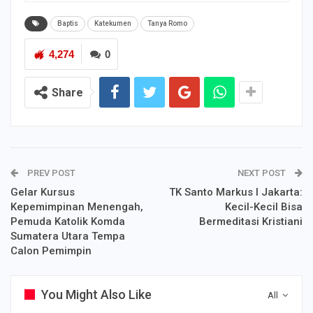
Baptis
Katekumen
Tanya Romo
4,274
0
Share
PREV POST
NEXT POST
Gelar Kursus
TK Santo Markus I Jakarta:
Kepemimpinan Menengah,
Kecil-Kecil Bisa
Pemuda Katolik Komda
Bermeditasi Kristiani
Sumatera Utara Tempa
Calon Pemimpin
You Might Also Like
All