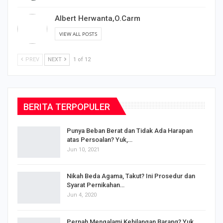
Albert Herwanta,O.Carm
VIEW ALL POSTS
PREV
NEXT
1 of 12
BERITA TERPOPULER
Punya Beban Berat dan Tidak Ada Harapan
atas Persoalan? Yuk,…
Jun 10, 2021
Nikah Beda Agama, Takut? Ini Prosedur dan
Syarat Pernikahan…
Jun 4, 2020
s
Pernah Mengalami Kehilangan Barang? Yuk,