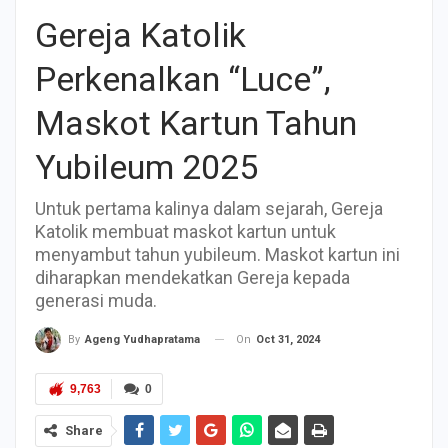
Gereja Katolik
Perkenalkan “Luce”,
Maskot Kartun Tahun
Yubileum 2025
Untuk pertama kalinya dalam sejarah, Gereja
Katolik membuat maskot kartun untuk
menyambut tahun yubileum. Maskot kartun ini
diharapkan mendekatkan Gereja kepada
generasi muda.
On
Oct 31, 2024
By
Ageng Yudhapratama
9,763
0
Share