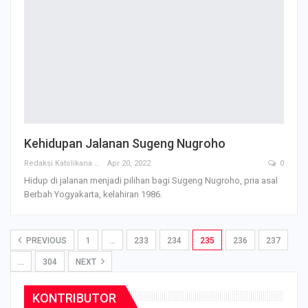
Kehidupan Jalanan Sugeng Nugroho
Redaksi Katolikana
Apr 20, 2022
0
Hidup di jalanan menjadi pilihan bagi Sugeng Nugroho, pria asal
Berbah Yogyakarta, kelahiran 1986.
PREVIOUS
1
…
233
234
235
236
237
…
304
NEXT
KONTRIBUTOR