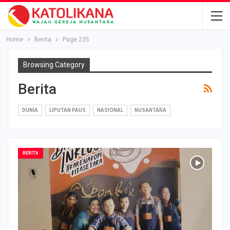
Home
Berita
Page 235
Browsing Category
Berita
DUNIA
LIPUTAN PAUS
NASIONAL
NUSANTARA
BERITA