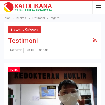
Home
Inspirasi
Testimoni
Page 28
Browsing Category
Testimoni
KATEKESE
KISAH
SOSOK
BERITA