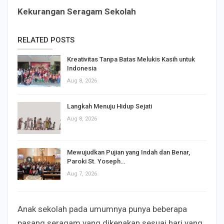
K
ekurangan
S
eragam
S
ekolah
RELATED POSTS
Kreativitas Tanpa Batas Melukis Kasih untuk
Indonesia
Aug 8, 2026
Langkah Menuju Hidup Sejati
Aug 8, 2026
Mewujudkan Pujian yang Indah dan Benar,
Paroki St. Yoseph…
Aug 7, 2026
Anak sekolah pada umumnya punya beberapa
pasang seragam yang dikenakan sesuai hari yang