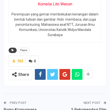
Kornelia Lito Weruin
Perempuan yang gemar membekukan kenangan dalam
bentuk tulisan dan gambar. Hobi membaca, dan juga
pencinta kucing. Mahasiswa asal NTT, Jurusan Ilmu
Komunikasi, Universitas Katolik Widya Mandala
Surabaya
Papua
763
0
Share
PREV POST
NEXT POST
Romo Krispurwana
5 Rekomendasi Film