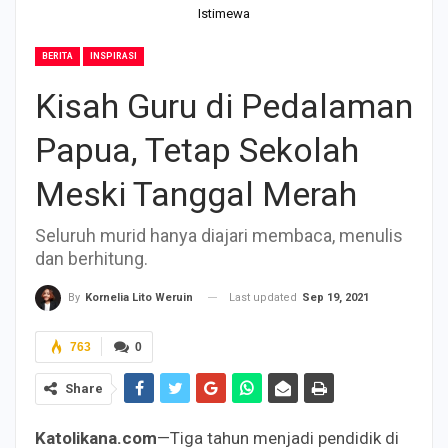
Istimewa
BERITA
INSPIRASI
Kisah Guru di Pedalaman
Papua, Tetap Sekolah
Meski Tanggal Merah
Seluruh murid hanya diajari membaca, menulis
dan berhitung.
Last updated
Sep 19, 2021
By
Kornelia Lito Weruin
763
0
Share
Katolikana.com
—Tiga tahun menjadi pendidik di