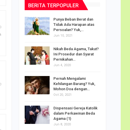
BERITA TERPOPULER
dalam
Punya Beban Berat dan
Tidak Ada Harapan atas
0
Persoalan? Yuk,…
h
Jun 10, 2021
puan
Nikah Beda Agama, Takut?
rasi
Ini Prosedur dan Syarat
ah…
Pernikahan…
Jun 4, 2020
o Carlo
Pernah Mengalami
udus di
Kehilangan Barang? Yuk,
0
Mohon Doa dengan…
Oct 20, 2021
Doa
Dispensasi Gereja Katolik
am Maria
dalam Perkawinan Beda
Agama (1)
Jun 8, 2020