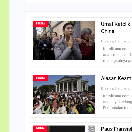
Umat Katolik
BERITA
China
E. Ye
Katolikana.com,
asasi manusia di
meningkatnya pe
Alasan Keama
BERITA
E. Ye
Katolikana.com, 
sedianya berlang
Pembatalan ters
Paus Fransis
DUNIA