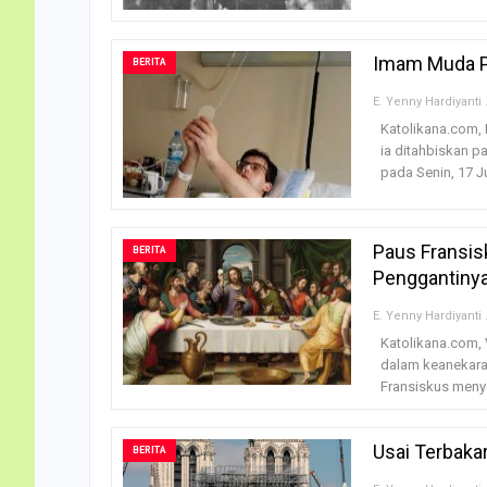
Imam Muda Po
BERITA
E. Ye
Katolikana.com, 
ia ditahbiskan p
pada Senin, 17 J
Paus Fransis
BERITA
Penggantiny
E. Ye
Katolikana.com, 
dalam keanekara
Fransiskus menya
Usai Terbaka
BERITA