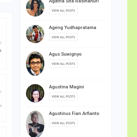
Agatha Sita Rasihanuri
VIEW ALL POSTS
Ageng Yudhapratama
VIEW ALL POSTS
0
k
Agus Suwignyo
VIEW ALL POSTS
Agustina Magini
0
VIEW ALL POSTS
n.
Agustinus Fian Arfianto
VIEW ALL POSTS