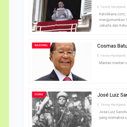
E. Ye
Katolikana.com, 
mengumumkan 13 
Jakarta dan Ket
Cosmas Batub
NASIONAL
E. Ye
Mantan menteri d
José Luiz Sa
DUNIA
E. Ye
Jose Luiz Sanche
yang memaksa un