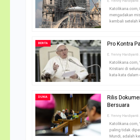
E. Ye
Katolikana.com,
mengadakan misa
kembali setelah 
Pro Kontra P
BERITA
E. Ye
Katolikana.com, 
Kristiani di sel
kata-kata dalam 
Rilis Dokume
DUNIA
Bersuara
E. Ye
Katolikana.com, 
paling tidak dipe
Mundi, adalah ket