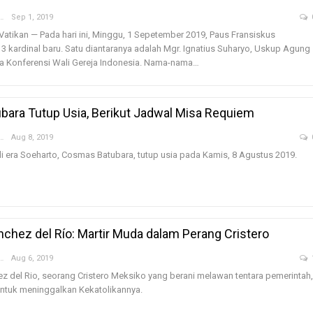
nny Hardiyanti
Sep 1, 2019
Vatikan — Pada hari ini, Minggu, 1 Sepetember 2019, Paus Fransiskus
kardinal baru. Satu diantaranya adalah Mgr. Ignatius Suharyo, Uskup Agung
ua Konferensi Wali Gereja Indonesia. Nama-nama…
ara Tutup Usia, Berikut Jadwal Misa Requiem
nny Hardiyanti
Aug 8, 2019
i era Soeharto, Cosmas Batubara, tutup usia pada Kamis, 8 Agustus 2019.
nchez del Río: Martir Muda dalam Perang Cristero
nny Hardiyanti
Aug 6, 2019
z del Rio, seorang Cristero Meksiko yang berani melawan tentara pemerintah,
tuk meninggalkan Kekatolikannya.