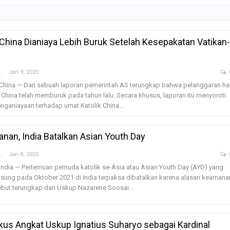
 China Dianiaya Lebih Buruk Setelah Kesepakatan Vatikan-
nny Hardiyanti
Jan 9, 2020
 China — Dari sebuah laporan pemerintah AS terungkap bahwa pelanggaran ha
 China telah memburuk pada tahun lalu. Secara khusus, laporan itu menyoroti
nganiayaan terhadap umat Katolik China…
nan, India Batalkan Asian Youth Day
nny Hardiyanti
Jan 8, 2020
India — Pertemuan pemuda katolik se-Asia atau Asian Youth Day (AYD) yang
sung pada Oktober 2021 di India terpaksa dibatalkan karena alasan keamana
ebut terungkap dari Uskup Nazarene Soosai…
kus Angkat Uskup Ignatius Suharyo sebagai Kardinal