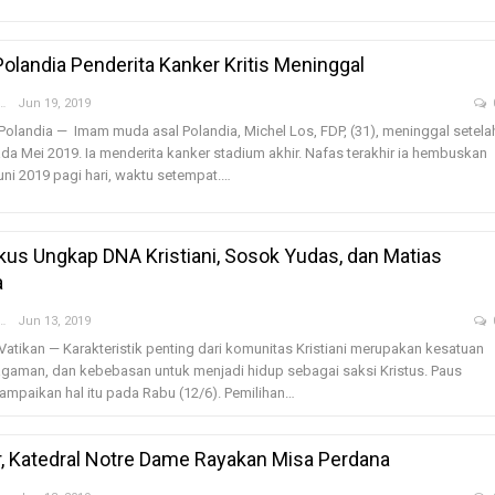
landia Penderita Kanker Kritis Meninggal
Godaan-Godaan 
Hidup Kita
nny Hardiyanti
Jun 19, 2019
Mar 11, 2019
Polandia — Imam muda asal Polandia, Michel Los, FDP, (31), meninggal setela
ada Mei 2019. Ia menderita kanker stadium akhir. Nafas terakhir ia hembuskan
10 Sosok Perem
uni 2019 pagi hari, waktu setempat.…
Paling Menginspi
Sepanjang Sejar
Mar 10, 2021
kus Ungkap DNA Kristiani, Sosok Yudas, dan Matias
a
Belajar dari Beat
Acutis, Menjadi K
nny Hardiyanti
Jun 13, 2019
Usia Muda
Vatikan — Karakteristik penting dari komunitas Kristiani merupakan kesatuan
Oct 16, 2020
gaman, dan kebebasan untuk menjadi hidup sebagai saksi Kristus. Paus
mpaikan hal itu pada Rabu (12/6). Pemilihan…
Inilah Kekuatan 
Novena Tiga Sal
May 11, 2023
r, Katedral Notre Dame Rayakan Misa Perdana