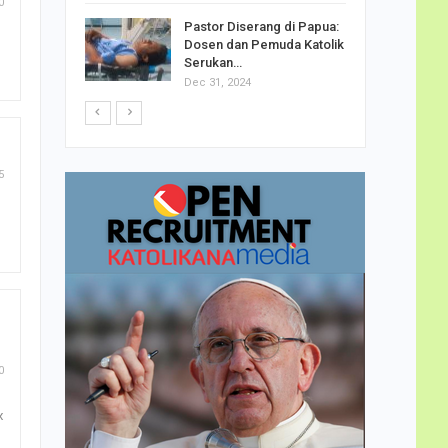
0
h Telor
Pastor Diserang di Papua:
dha…
Dosen dan Pemuda Katolik
Serukan…
Dec 31, 2024
5
0
x