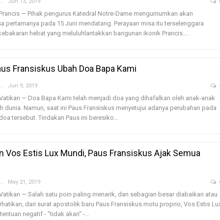
nny Hardiyanti
Jun 13, 2019
Irene Umar Peca
sebagai Wamen
 Prancis — Pihak pengurus Katedral Notre-Dame mengumumkan akan
Perempuan Bud
 pertamanya pada 15 Juni mendatang. Perayaan misa itu terselenggara
Oct 21, 2024
kebakaran hebat yang meluluhlantakkan bangunan ikonik Prancis.…
aus Fransiskus Ubah Doa Bapa Kami
nny Hardiyanti
Jun 9, 2019
Vatikan — Doa Bapa Kami telah menjadi doa yang dihafalkan oleh anak-anak
uruh dunia. Namun, saat ini Paus Fransiskus menyetujui adanya perubahan pada
doa tersebut. Tindakan Paus ini beresiko…
n Vos Estis Lux Mundi, Paus Fransiskus Ajak Semua
nny Hardiyanti
May 21, 2019
Vatikan — Salah satu poin paling menarik, dan sebagian besar diabaikan atau
rhatikan, dari surat apostolik baru Paus Fransiskus motu proprio, Vos Estis Lu
entuan negatif - "tidak akan" -…