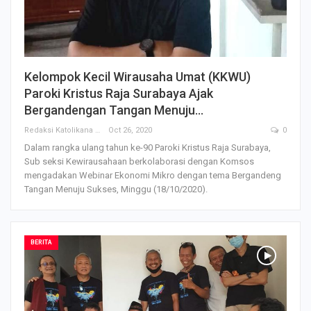
Kelompok Kecil Wirausaha Umat (KKWU)
Paroki Kristus Raja Surabaya Ajak
Bergandengan Tangan Menuju…
Redaksi Katolikana
Oct 26, 2020
0
Dalam rangka ulang tahun ke-90 Paroki Kristus Raja Surabaya,
Sub seksi Kewirausahaan berkolaborasi dengan Komsos
mengadakan Webinar Ekonomi Mikro dengan tema Bergandeng
Tangan Menuju Sukses, Minggu (18/10/2020).
BERITA