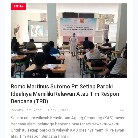
BERITA
Romo Martinus Sutomo Pr: Setiap Paroki
Idealnya Memiliki Relawan Atau Tim Respon
Bencana (TRB)
Redaksi Katolikana
Oct 20, 2020
0
Secara umum wilayah Keuskupan Agung Semarang (KAS) rawan
bencana alam, sehingga bencana bisa terjadi sewaktu-waktu.
Untuk itu setiap paroki di wilayah KAS idealnya memiliki relawan
atau Tim Respon Bencana (TRB).