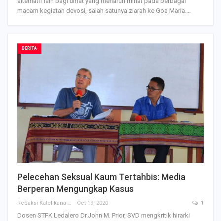
alternatif lain bagi umat yang menaruh minat pada berbagai
macam kegiatan devosi, salah satunya ziarah ke Goa Maria.…
BERITA
Pelecehan Seksual Kaum Tertahbis: Media
Berperan Mengungkap Kasus
Redaksi Katolikana
Oct 19, 2020
1
Dosen STFK Ledalero Dr.John M. Prior, SVD mengkritik hirarki