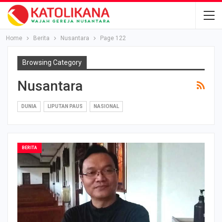
Home
Berita
Nusantara
Page 122
Browsing Category
Nusantara
DUNIA
LIPUTAN PAUS
NASIONAL
BERITA