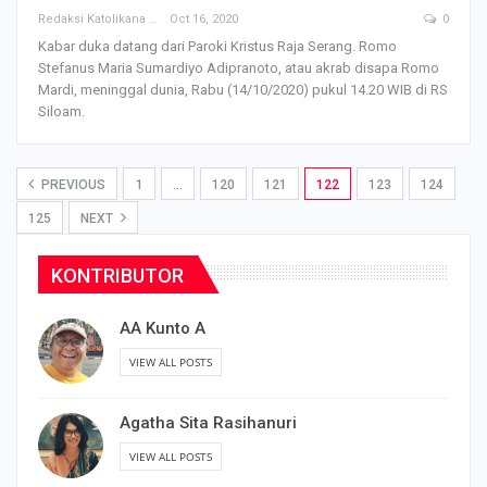
Redaksi Katolikana
Oct 16, 2020
0
Kabar duka datang dari Paroki Kristus Raja Serang. Romo
Stefanus Maria Sumardiyo Adipranoto, atau akrab disapa Romo
Mardi, meninggal dunia, Rabu (14/10/2020) pukul 14.20 WIB di RS
Siloam.
PREVIOUS
1
…
120
121
122
123
124
125
NEXT
KONTRIBUTOR
AA Kunto A
VIEW ALL POSTS
Agatha Sita Rasihanuri
VIEW ALL POSTS