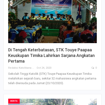
Di Tengah Keterbatasan, STK Touye Paapaa
Keuskupan Timika Lahirkan Sarjana Angkatan
Pertama
Redaksi Katolikana
Oct 24, 2020
0
Sekolah Tinggi Katolik (STK) Touye Paapaa Keuskupan Timika
melahirkan sejarah baru, sekitar 32 mahasiswa angkatan pertama
telah diwisuda pada Jumat (23/10/2020).
BERITA