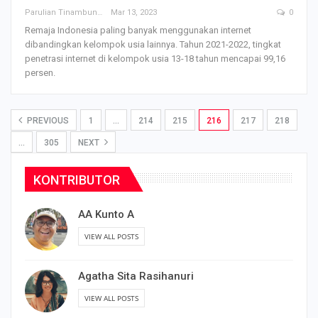
Parulian Tinambunan
Mar 13, 2023
0
Remaja Indonesia paling banyak menggunakan internet
dibandingkan kelompok usia lainnya. Tahun 2021-2022, tingkat
penetrasi internet di kelompok usia 13-18 tahun mencapai 99,16
persen.
PREVIOUS
1
…
214
215
216
217
218
…
305
NEXT
KONTRIBUTOR
AA Kunto A
VIEW ALL POSTS
Agatha Sita Rasihanuri
VIEW ALL POSTS