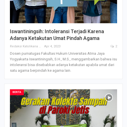
Iswantiningsih: Intoleransi Terjadi Karena
Adanya Ketakutan Umat Pindah Agama
Redaksi Katolikana
Apr 4, 2023
2
Dosen purnatugas Fakultas Hukum Universitas Atma Jaya
Yogyakarta Iswantiningsih, S.H., M.S., menggambarkan bahwa isu
intoleransi bisa disebabkan adanya ketakutan apabila umat dari
satu agama berpindah ke agama lain.
BERITA