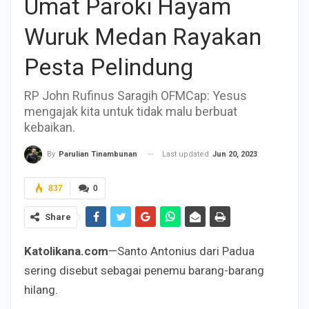
Umat Paroki Hayam
Wuruk Medan Rayakan
Pesta Pelindung
RP John Rufinus Saragih OFMCap: Yesus
mengajak kita untuk tidak malu berbuat
kebaikan.
Last updated
Jun 20, 2023
By
Parulian Tinambunan
837
0
Share
Katolikana.com
—Santo Antonius dari Padua
sering disebut sebagai penemu barang-barang
hilang.