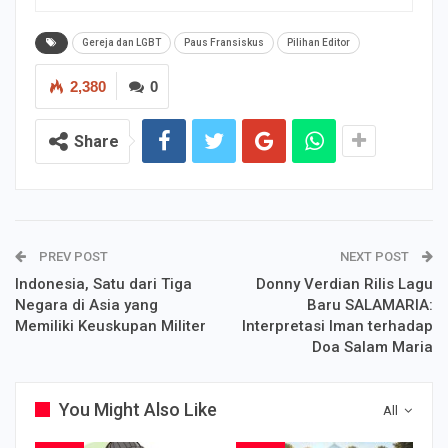
Gereja dan LGBT
Paus Fransiskus
Pilihan Editor
2,380
0
Share
PREV POST
NEXT POST
Indonesia, Satu dari Tiga
Donny Verdian Rilis Lagu
Negara di Asia yang
Baru SALAMARIA:
Memiliki Keuskupan Militer
Interpretasi Iman terhadap
Doa Salam Maria
You Might Also Like
All