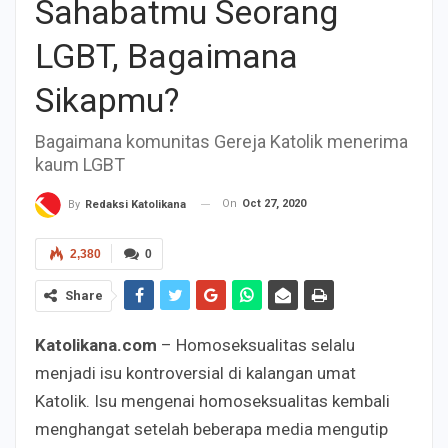
Sahabatmu Seorang
LGBT, Bagaimana
Sikapmu?
Bagaimana komunitas Gereja Katolik menerima
kaum LGBT
On
Oct 27, 2020
By
Redaksi Katolikana
2,380
0
Share
Katolikana.com
– Homoseksualitas selalu
menjadi isu kontroversial di kalangan umat
Katolik. Isu mengenai homoseksualitas kembali
menghangat setelah beberapa media mengutip