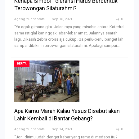
Kenapa Simbol Toleransi Harus Berbentuk
Terowongan Silaturahmi?
Ageng Yudhapratama
Sep 16, 2021
0
“Ya agak gimana gitu. Jalan raya yang misahin antara Katedral
sama Istiqlal kan nggak lebar-lebar amat. Jalannya searah
lagi. Dikasih zebra cross aja cukup. Ga perlu-perlu banget lah
sampai dibikinin terowongan silaturahmi. Apalagi sampai…
BERITA
Apa Kamu Marah Kalau Yesus Disebut akan
Lahir Kembali di Bantar Gebang?
Ageng Yudhapratama
Sep 14, 2021
0
“Jon, dirimu udah denger kabar yang rame di medsos itu?