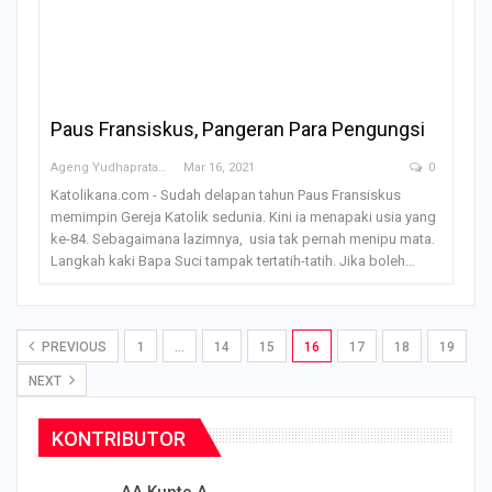
Paus Fransiskus, Pangeran Para Pengungsi
Ageng Yudhapratama
Mar 16, 2021
0
Katolikana.com - Sudah delapan tahun Paus Fransiskus
memimpin Gereja Katolik sedunia. Kini ia menapaki usia yang
ke-84. Sebagaimana lazimnya, usia tak pernah menipu mata.
Langkah kaki Bapa Suci tampak tertatih-tatih. Jika boleh…
PREVIOUS
1
…
14
15
16
17
18
19
NEXT
KONTRIBUTOR
AA Kunto A