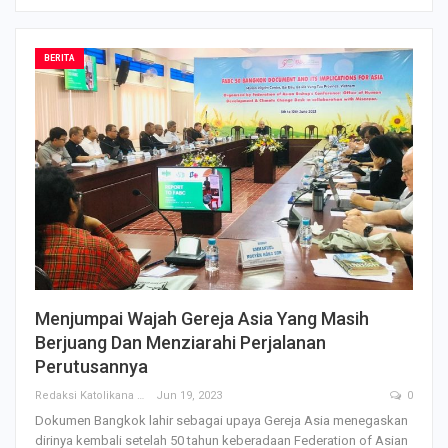
BERITA
Menjumpai Wajah Gereja Asia Yang Masih
Berjuang Dan Menziarahi Perjalanan
Perutusannya
Redaksi Katolikana
Jun 19, 2023
0
Dokumen Bangkok lahir sebagai upaya Gereja Asia menegaskan
dirinya kembali setelah 50 tahun keberadaan Federation of Asian