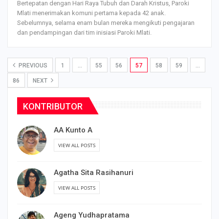
Bertepatan dengan Hari Raya Tubuh dan Darah Kristus, Paroki
Mlati menerimakan komuni pertama kepada 42 anak.
Sebelumnya, selama enam bulan mereka mengikuti pengajaran
dan pendampingan dari tim inisiasi Paroki Mlati.
PREVIOUS
1
…
55
56
57
58
59
…
86
NEXT
KONTRIBUTOR
AA Kunto A
VIEW ALL POSTS
Agatha Sita Rasihanuri
VIEW ALL POSTS
Ageng Yudhapratama