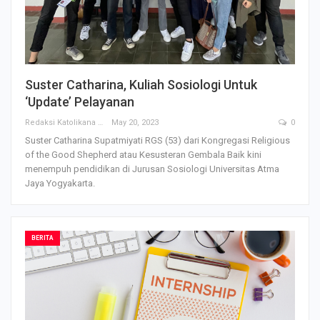
Suster Catharina, Kuliah Sosiologi Untuk
‘Update’ Pelayanan
Redaksi Katolikana
May 20, 2023
0
Suster Catharina Supatmiyati RGS (53) dari Kongregasi Religious
of the Good Shepherd atau Kesusteran Gembala Baik kini
menempuh pendidikan di Jurusan Sosiologi Universitas Atma
Jaya Yogyakarta.
BERITA