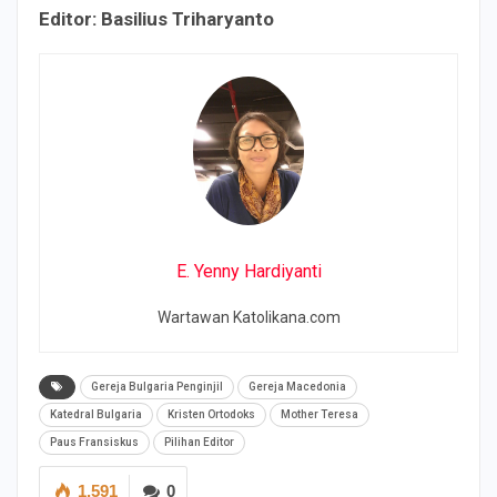
Editor: Basilius Triharyanto
E. Yenny Hardiyanti
Wartawan Katolikana.com
Gereja Bulgaria Penginjil
Gereja Macedonia
Katedral Bulgaria
Kristen Ortodoks
Mother Teresa
Paus Fransiskus
Pilihan Editor
1,591
0