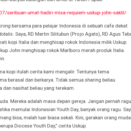
7/seribuan-umat-hadiri-misa-requiem-uskup-john-saklil/
Godaan-Godaan 
Hidup Kita
krong
bersama para pelajar Indonesia di sebuah cafe dekat
Mar 11, 2019
otalis
. Saya, RD Martin Silitubun (Projo Agats), RD Agus Teb
mati kopi Italia dan menghisap rokok Indonesia milik Uskup
10 Sosok Perem
kup John menghisap rokok Marlboro merah produk Italia.
Paling Menginspi
Sepanjang Sejar
hn.
Mar 10, 2021
a kopi itulah cerita kami mengalir. Tentunya tema
Belajar dari Beat
ma berasal dan berkarya. Tidak semua sharing beliau
Acutis, Menjadi K
Usia Muda
ita dan nasihat beliau yang terekam.
Oct 16, 2020
uda. Mereka adalah masa depan gereja. Jangan pernah rag
Inilah Kekuatan 
etika memulai Indonesian Youth Day, banyak orang ragu. Sa
Novena Tiga Sal
ng bisa, malah luar biasa sekali. Kini, gerakan orang muda
May 11, 2023
berupa Diocese Youth Day,” cerita Uskup.