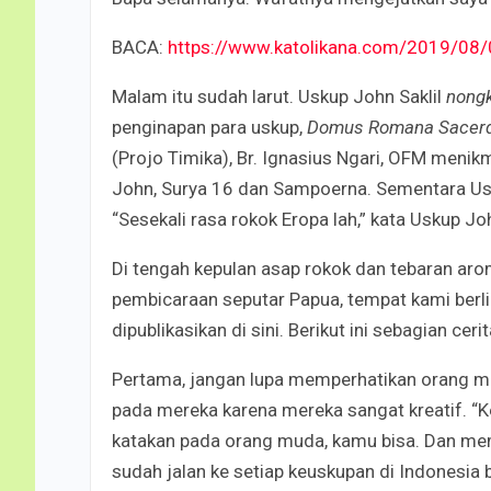
BACA:
https://www.katolikana.com/2019/08/0
Malam itu sudah larut. Uskup John Saklil
nong
penginapan para uskup,
Domus Romana Sacerd
(Projo Timika), Br. Ignasius Ngari, OFM menik
John, Surya 16 dan Sampoerna. Sementara Us
“Sesekali rasa rokok Eropa lah,” kata Uskup Jo
Di tengah kepulan asap rokok dan tebaran arom
pembicaraan seputar Papua, tempat kami berli
dipublikasikan di sini. Berikut ini sebagian cer
Pertama, jangan lupa memperhatikan orang m
pada mereka karena mereka sangat kreatif. “K
katakan pada orang muda, kamu bisa. Dan mema
sudah jalan ke setiap keuskupan di Indonesia 