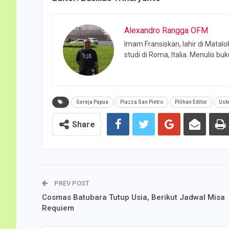
Alexandro Rangga OFM
Imam Fransiskan, lahir di Matalo
studi di Roma, Italia. Menulis 
Gereja Papua
Piazza San Pietro
Pilihan Editor
Usku
Share
PREV POST
Cosmas Batubara Tutup Usia, Berikut Jadwal Misa
Requiem