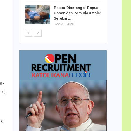
h Telor
Pastor Diserang di Papua:
dha…
Dosen dan Pemuda Katolik
Serukan…
Dec 31, 2024
h-
us,
uk