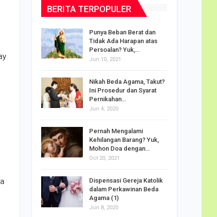
BERITA TERPOPULER
dalam
Punya Beban Berat dan
Tidak Ada Harapan atas
Persoalan? Yuk,…
ay
Jun 10, 2021
puan
Nikah Beda Agama, Takut?
rasi
Ini Prosedur dan Syarat
ah…
Pernikahan…
Jun 4, 2020
o Carlo
Pernah Mengalami
udus di
Kehilangan Barang? Yuk,
Mohon Doa dengan…
Oct 20, 2021
u
Doa
ya
Dispensasi Gereja Katolik
am Maria
dalam Perkawinan Beda
Agama (1)
Jun 8, 2020