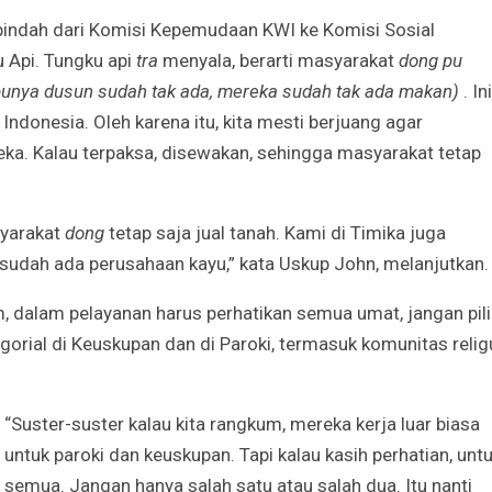
Irene Umar Peca
sebagai Wamen
 pindah dari Komisi Kepemudaan KWI ke Komisi Sosial
Perempuan Bud
 Api. Tungku api
tra
menyala, berarti masyarakat
dong pu
Oct 21, 2024
punya dusun sudah tak ada, mereka sudah tak ada makan)
. Ini
 Indonesia. Oleh karena itu, kita mesti berjuang agar
ka. Kalau terpaksa, disewakan, sehingga masyarakat tetap
syarakat
dong
tetap saja jual tanah. Kami di Timika juga
sudah ada perusahaan kayu,” kata Uskup John, melanjutkan.
 dalam pelayanan harus perhatikan semua umat, jangan pili
gorial di Keuskupan dan di Paroki, termasuk komunitas relig
“Suster-suster kalau kita rangkum, mereka kerja luar biasa
untuk paroki dan keuskupan. Tapi kalau kasih perhatian, unt
semua. Jangan hanya salah satu atau salah dua. Itu nanti