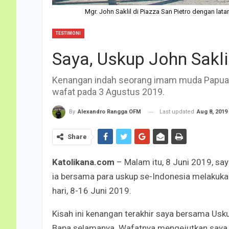
Mgr. John Saklil di Piazza San Pietro dengan lat
TESTIMONI
Saya, Uskup John Sakl
Kenangan indah seorang imam muda Papua 
wafat pada 3 Agustus 2019.
Last updated
Aug 8, 2019
By
Alexandro Rangga OFM
Share
Katolikana.com
– Malam itu, 8 Juni 2019, say
ia bersama para uskup se-Indonesia melakuk
hari, 8-16 Juni 2019.
Kisah ini kenangan terakhir saya bersama Usk
Bapa selamanya. Wafatnya mengejutkan saya 