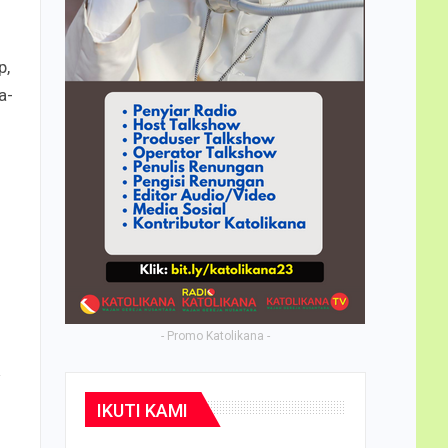
p,
a-
- Promo Katolikana -
IKUTI KAMI