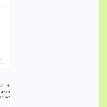
0
OST
h Abad
Kedua?