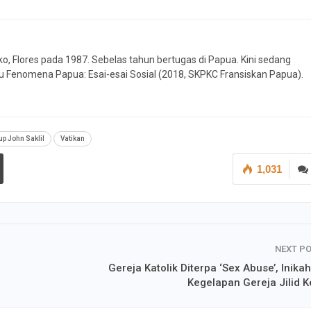
ko, Flores pada 1987. Sebelas tahun bertugas di Papua. Kini sedang
buku Fenomena Papua: Esai-esai Sosial (2018, SKPKC Fransiskan Papua).
p John Saklil
Vatikan
1,031
NEXT P
Gereja Katolik Diterpa ‘Sex Abuse’, Inika
Kegelapan Gereja Jilid 