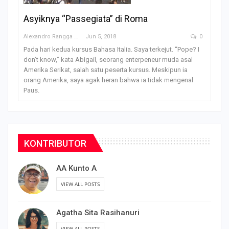
Asyiknya “Passegiata” di Roma
Alexandro Rangga OFM
Jun 5, 2018
0
Pada hari kedua kursus Bahasa Italia. Saya terkejut. “Pope? I
don’t know,” kata Abigail, seorang enterpeneur muda asal
Amerika Serikat, salah satu peserta kursus. Meskipun ia
orang Amerika, saya agak heran bahwa ia tidak mengenal
Paus.
KONTRIBUTOR
AA Kunto A
VIEW ALL POSTS
Agatha Sita Rasihanuri
VIEW ALL POSTS