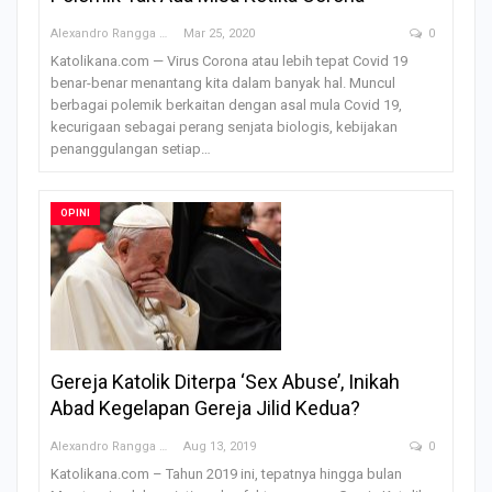
Alexandro Rangga OFM
Mar 25, 2020
0
Katolikana.com — Virus Corona atau lebih tepat Covid 19
benar-benar menantang kita dalam banyak hal. Muncul
berbagai polemik berkaitan dengan asal mula Covid 19,
kecurigaan sebagai perang senjata biologis, kebijakan
penanggulangan setiap…
OPINI
Gereja Katolik Diterpa ‘Sex Abuse’, Inikah
Abad Kegelapan Gereja Jilid Kedua?
Alexandro Rangga OFM
Aug 13, 2019
0
Katolikana.com – Tahun 2019 ini, tepatnya hingga bulan