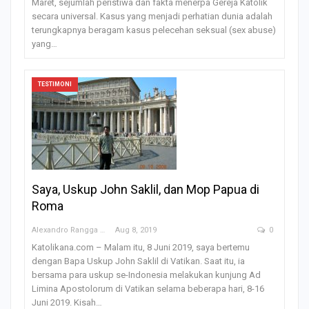
Maret, sejumlah peristiwa dan fakta menerpa Gereja Katolik
secara universal. Kasus yang menjadi perhatian dunia adalah
terungkapnya beragam kasus pelecehan seksual (sex abuse)
yang…
TESTIMONI
Saya, Uskup John Saklil, dan Mop Papua di
Roma
Alexandro Rangga OFM
Aug 8, 2019
0
Katolikana.com – Malam itu, 8 Juni 2019, saya bertemu
dengan Bapa Uskup John Saklil di Vatikan. Saat itu, ia
bersama para uskup se-Indonesia melakukan kunjung Ad
Limina Apostolorum di Vatikan selama beberapa hari, 8-16
Juni 2019. Kisah…