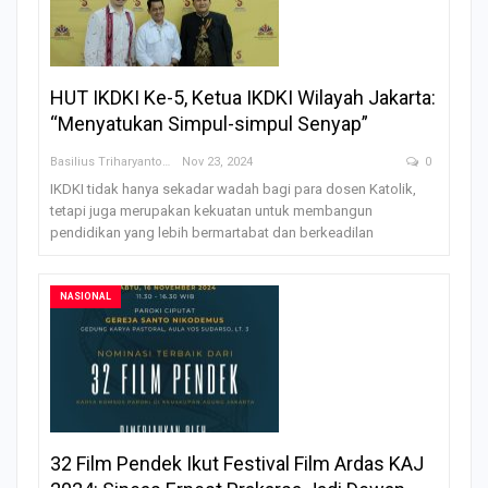
HUT IKDKI Ke-5, Ketua IKDKI Wilayah Jakarta:
“Menyatukan Simpul-simpul Senyap”
Basilius Triharyanto
Nov 23, 2024
0
IKDKI tidak hanya sekadar wadah bagi para dosen Katolik,
tetapi juga merupakan kekuatan untuk membangun
pendidikan yang lebih bermartabat dan berkeadilan
NASIONAL
32 Film Pendek Ikut Festival Film Ardas KAJ