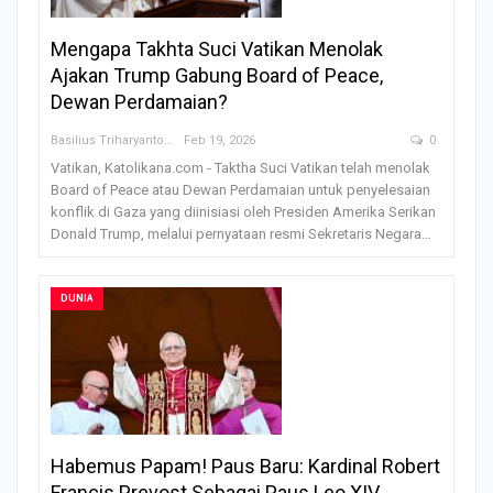
Mengapa Takhta Suci Vatikan Menolak
Ajakan Trump Gabung Board of Peace,
Dewan Perdamaian?
Basilius Triharyanto
Feb 19, 2026
0
Vatikan, Katolikana.com - Taktha Suci Vatikan telah menolak
Board of Peace atau Dewan Perdamaian untuk penyelesaian
konflik di Gaza yang diinisiasi oleh Presiden Amerika Serikan
Donald Trump, melalui pernyataan resmi Sekretaris Negara
…
DUNIA
Habemus Papam! Paus Baru: Kardinal Robert
Francis Prevost Sebagai Paus Leo XIV