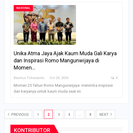
NASIONAL
Unika Atma Jaya Ajak Kaum Muda Gali Karya
dan Inspirasi Romo Mangunwijaya di
Momen…
Basilius Triharyanto
Oct 24, 2024
0
Momen 25 Tahun Romo Mangunwijaya: menimba inspirasi
dan karyanya untuk kaum muda saat ini.
PREVIOUS
1
2
3
4
…
8
NEXT
KONTRIBUTOR