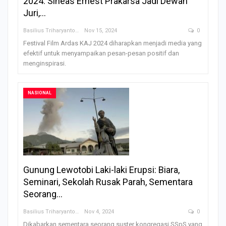
2024: Sineas Ernest Prakarsa Jadi Dewan
Juri,…
Basilius Triharyanto
Nov 15, 2024
0
Festival Film Ardas KAJ 2024 diharapkan menjadi media yang
efektif untuk menyampaikan pesan-pesan positif dan
menginspirasi.
NASIONAL
Gunung Lewotobi Laki-laki Erupsi: Biara,
Seminari, Sekolah Rusak Parah, Sementara
Seorang…
Basilius Triharyanto
Nov 4, 2024
0
Dikabarkan sementara seorang suster kongregasi SSpS yang