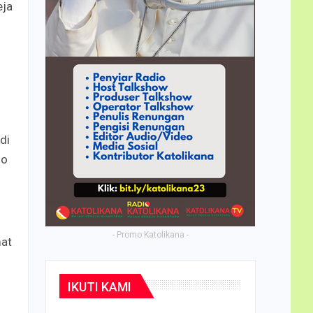
eja
di
mo
- Promo Katolikana -
mat
IKUTI KAMI