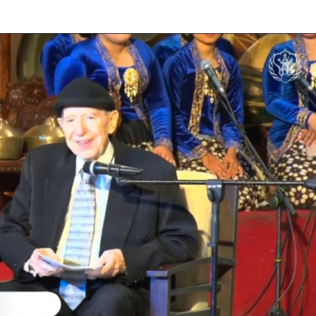
Godaan-Godaan 
Hidup Kita
Mar 11, 2019
10 Sosok Perem
Paling Menginspi
Sepanjang Sejar
Mar 10, 2021
Belajar dari Beat
Acutis, Menjadi K
Usia Muda
Oct 16, 2020
Inilah Kekuatan 
Novena Tiga Sal
May 11, 2023