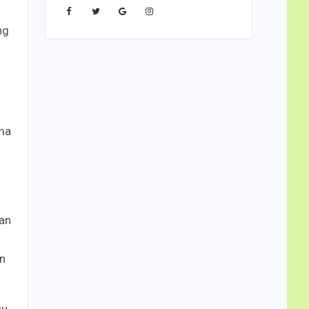
ng
g
ama
an
n
gu-