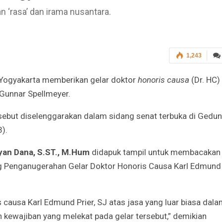
 ‘rasa’ dan irama nusantara.
1,243
) Yogyakarta memberikan gelar doktor
honoris causa
(Dr. HC)
 Gunnar Spellmeyer.
ebut diselenggarakan dalam sidang senat terbuka di Gedu
).
ayan Dana, S.ST., M.Hum
didapuk tampil untuk membacakan
ng Penganugerahan Gelar Doktor Honoris Causa Karl Edmund
causa Karl Edmund Prier, SJ atas jasa yang luar biasa dal
 kewajiban yang melekat pada gelar tersebut,” demikian