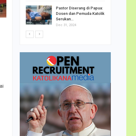
h Telor
Pastor Diserang di Papua:
dha…
Dosen dan Pemuda Katolik
Serukan…
Dec 31, 2024
ai