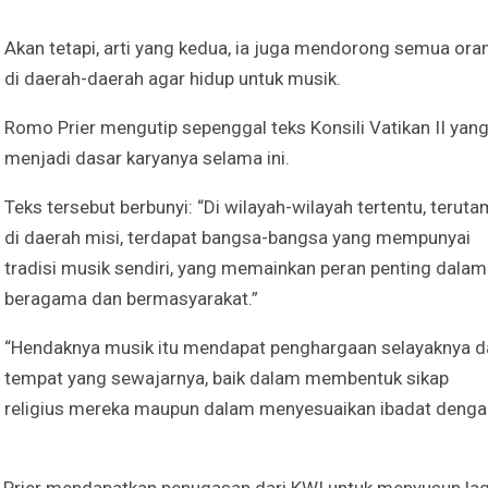
Akan tetapi, arti yang kedua, ia juga mendorong semua ora
di daerah-daerah agar hidup untuk musik.
Romo Prier mengutip sepenggal teks Konsili Vatikan II yan
menjadi dasar karyanya selama ini.
Teks tersebut berbunyi: “Di wilayah-wilayah tertentu, terut
di daerah misi, terdapat bangsa-bangsa yang mempunyai
tradisi musik sendiri, yang memainkan peran penting dalam
beragama dan bermasyarakat.”
“Hendaknya musik itu mendapat penghargaan selayaknya d
tempat yang sewajarnya, baik dalam membentuk sikap
religius mereka maupun dalam menyesuaikan ibadat denga
 Prier mendapatkan penugasan dari KWI untuk menyusun la