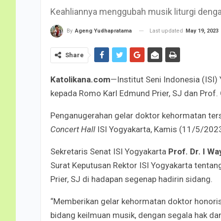
Keahliannya menggubah musik liturgi dengan
Last updated
May 19, 2023
By
Ageng Yudhapratama
Share
Katolikana.com
—Institut Seni Indonesia (ISI
kepada Romo Karl Edmund Prier, SJ dan Prof.
Penganugerahan gelar doktor kehormatan ters
Concert Hall
ISI Yogyakarta, Kamis (11/5/2023
Sekretaris Senat ISI Yogyakarta
Prof. Dr. I W
Surat Keputusan Rektor ISI Yogyakarta tenta
Prier, SJ di hadapan segenap hadirin sidang.
“Memberikan gelar kehormatan doktor honoris 
bidang keilmuan musik, dengan segala hak dan