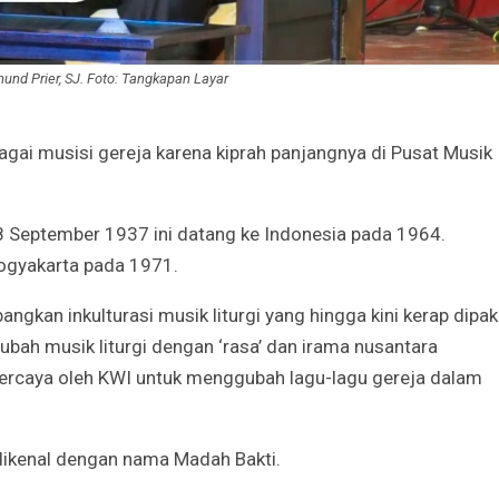
Irene Umar Peca
sebagai Wamen
Perempuan Bud
Oct 21, 2024
nd Prier, SJ. Foto: Tangkapan Layar
gai musisi gereja karena kiprah panjangnya di Pusat Musik
8 September 1937 ini datang ke Indonesia pada 1964.
Yogyakarta pada 1971.
ngkan inkulturasi musik liturgi yang hingga kini kerap dipak
ubah musik liturgi dengan ‘rasa’ dan irama nusantara
rcaya oleh KWI untuk menggubah lagu-lagu gereja dalam
 dikenal dengan nama Madah Bakti.