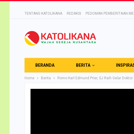
TENTANG KATOLIKANA
REDAKSI
PEDOMAN PEMBERITAAN MED
BERANDA
BERITA
INSPIRA
Home
Berita
Romo Karl Edmund Prier, SJ Raih Gelar Doktor 