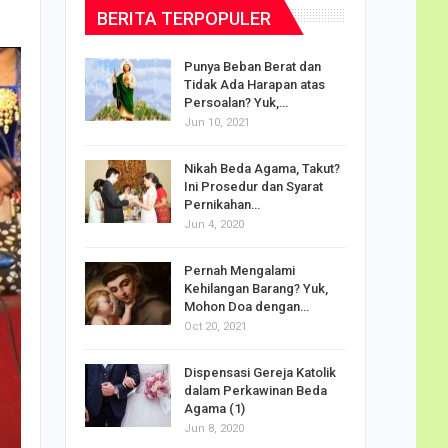
BERITA TERPOPULER
dalam
Punya Beban Berat dan
Tidak Ada Harapan atas
Persoalan? Yuk,…
Jun 10, 2021
puan
Nikah Beda Agama, Takut?
rasi
Ini Prosedur dan Syarat
ah…
Pernikahan…
Jun 4, 2020
o Carlo
Pernah Mengalami
udus di
Kehilangan Barang? Yuk,
Mohon Doa dengan…
Oct 20, 2021
Doa
Dispensasi Gereja Katolik
am Maria
dalam Perkawinan Beda
Agama (1)
Jun 8, 2020