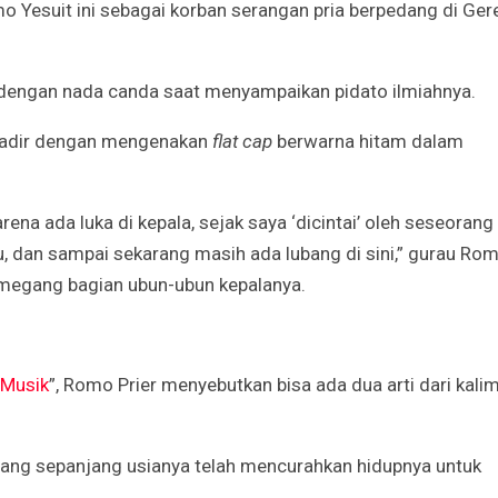
 Yesuit ini sebagai korban serangan pria berpedang di Ger
r dengan nada canda saat menyampaikan pidato ilmiahnya.
hadir dengan mengenakan
flat cap
berwarna hitam dalam
a ada luka di kepala, sejak saya ‘dicintai’ oleh seseorang 
u, dan sampai sekarang masih ada lubang di sini,” gurau Ro
emegang bagian ubun-ubun kepalanya.
 Musik
”, Romo Prier menyebutkan bisa ada dua arti dari kali
yang sepanjang usianya telah mencurahkan hidupnya untuk