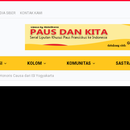
IA SIBER
KONTAK KAMI
SI
KOLOM
KOMUNITAS
SASTR
Honoris Causa dari ISI Yogyakarta